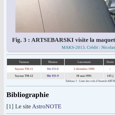
Fig. 3 : ARTSEBARSKI visite la maquett
MAKS-2013. Crédit : Nicola
Vaisseau
Mission
Lancement
Durée
Soyouz TM-11
Mir EO-8
2 décembre 1990
-
Soyouz TM-12
Mir EO-9
18 mai 1991
145 j
Tableau 1 : Liste des vols d'Anatoli AR
Bibliographie
[1] Le site
AstroNOTE