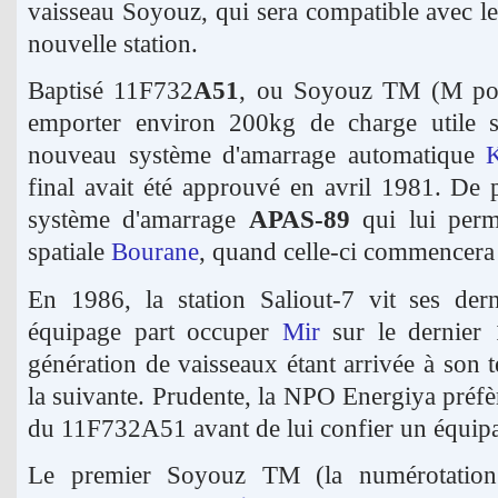
vaisseau Soyouz, qui sera compatible avec le
nouvelle station.
Baptisé 11F732
A51
, ou Soyouz TM (M pou
emporter environ 200kg de charge utile s
nouveau système d'amarrage automatique
final avait été approuvé en avril 1981. De p
système d'amarrage
APAS-89
qui lui perme
spatiale
Bourane
, quand celle-ci commencera 
En 1986, la station Saliout-7 vit ses der
équipage part occuper
Mir
sur le dernier 
génération de vaisseaux étant arrivée à son t
la suivante. Prudente, la NPO Energiya préfè
du 11F732A51 avant de lui confier un équip
Le premier Soyouz TM (la numérotation