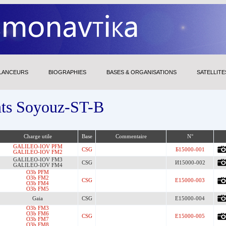
LANCEURS
BIOGRAPHIES
BASES & ORGANISATIONS
SATELLITE
nts Soyouz-ST-B
Charge utile
Base
Commentaire
N°
GALILEO-IOV PFM
CSG
Б15000-001
GALILEO-IOV FM2
GALILEO-IOV FM3
CSG
И15000-002
GALILEO-IOV FM4
O3b PFM
O3b FM2
CSG
Е15000-003
O3b FM4
O3b FM5
Gaia
CSG
Е15000-004
O3b FM3
O3b FM6
CSG
Е15000-005
O3b FM7
O3b FM8