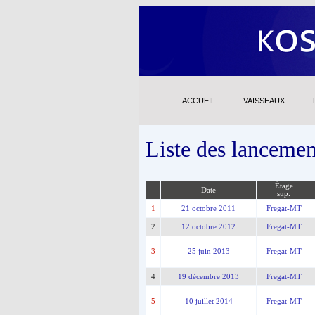
ACCUEIL
VAISSEAUX
Liste des lanceme
Étage
Date
sup.
1
21 octobre 2011
Fregat-MT
2
12 octobre 2012
Fregat-MT
3
25 juin 2013
Fregat-MT
4
19 décembre 2013
Fregat-MT
5
10 juillet 2014
Fregat-MT