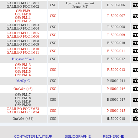
GALILEO-FOC FM01
Dysfonctionnement
CSG
Е15000-006
GALILEO-FOC FM02
Fregat-MT
O3b FM9
O3b FM10
CSG
T15000-007
O3b FM11
O3b FM12
GALILEO-FOC FM03
CSG
T15000-008
GALILEO-FOC FM04
GALILEO-FOC FM05
CSG
T15000-009
GALILEO-FOC FM06
GALILEO-FOC FM08
CSG
Р15000-010
GALILEO-FOC FM09
GALILEO-FOC FM10
CSG
Р15000-011
GALILEO-FOC FM11
Hispasat 36W-1
CSG
Р15000-012
O3b FM13
O3b FM14
CSG
Р15000-013
O3b FM15
O3b FM16
MetOp-C
CSG
У15000-014
OneWeb (x6)
CSG
У15000-016
O3b FM17
O3b FM18
CSG
Н15000-017
O3b FM19
O3b FM20
GALILEO-FOC FM23
CSG
У15000-015
GALILEO-FOC FM24
OneWeb (x34)
CSG
Я15000-018
CONTACTER L'AUTEUR
BIBLIOGRAPHIE
RECHERCHE