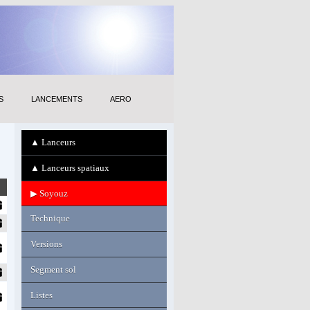
S
LANCEMENTS
AERO
▲ Lanceurs
▲ Lanceurs spatiaux
▶ Soyouz
Technique
Versions
Segment sol
Listes